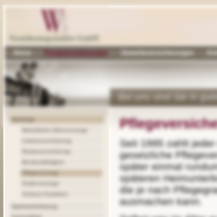
Home
Privatversicherungen
Gewerbeversicherungen
Sc
Bei uns sind Sie in gu
Pflegeversich
Vorsorge
Betriebliche Altersvorsorge
Seit 1995 zahlt jeder sozialversicherungspflichtige Bürger in die
Lebensversicherung
Rentenversicherung
gesetzliche Pflegever
Berufsunfähigkeit
später einmal rundum
Pflegevorsorge
späteren Heimunterbr
Kindervorsorge
die je nach Pflegegra
Schwere Krankheit
ausmachen kann.
Sachversicherung