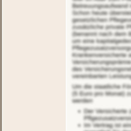
Betreuungsaufwand in
Schon heute überstei
gesetzlichen Pflegev
zusätzliche private 
(benannt nach dem B
um eine kapitalgedec
Pflegezusatzversorgu
Krankenversicherte 
Versicherungsprämie r
des Versicherungsne
vereinbarten Leistu
Um die staatliche Förderung in Form einer Zulage von 60 Euro pro Jahr
(5 Euro pro Monat) zu
werden
Der Versicherte 
Pflgezusatzvers
Im Vertrag ist e