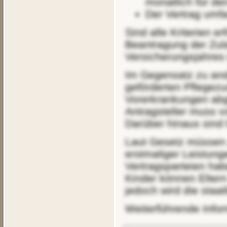
monatlich für de
Der Vertrag umfa
Sind alle Kriterien erfüllt, kümmern wir uns bei Vertragsabschluss um die
Beantragung der Zula
Versicherungsjahres 
Im Gegensatz zu anderen Versicherungen darf bei der staatlich
geförderten Pflegezu
Vorerkrankungen abg
Antragsteller muss vo
Darüber hinaus sind 
Laut Gesetz müssen zwischen Vertragsbeginn und der Gewährung
erstmaliger Leistunge
Vertragsparteien habe
Kinder können Eltern
jedoch wird die staa
Weiterführende Inf