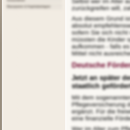
Selbst wer im Alter auf Hilfe durch einen ambulanten Pflegedienst
Gesundheit
Bausparen & Kapitalanlagen
zurückgreifen will, z
Aus diesem Grund ist eine private zusätzliche Pflegeversicherung
absolut empfehlensw
sofern Sie sich nich
müssten die Kinder sp
aufkommen - falls es 
Mittel nicht ausreich
Deutsche Förder
Jetzt an später d
staatlich geförder
Mit dem sogenannten "Pflege-Bahr" wird die gesetzliche
Pflegeversicherung d
ergänzt. Für die frei
eine finanzielle Förd
Wer im Alter zum Pflegefall wird, kann den finanziellen