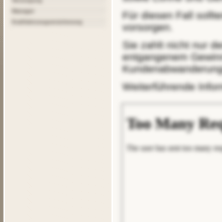
Versorgung
Manager
Für diesen Fall sollten Sie mit einer Betriebsunterbrechungsversicherung
Kraftfahrzeugversicherung
vorsorgen.
Sie zahlt nicht nur den Fixkostenblock, sondern leistet auch bei
entgangenem Gewinn 
Kundenabwanderunge
Weiterführende Inf