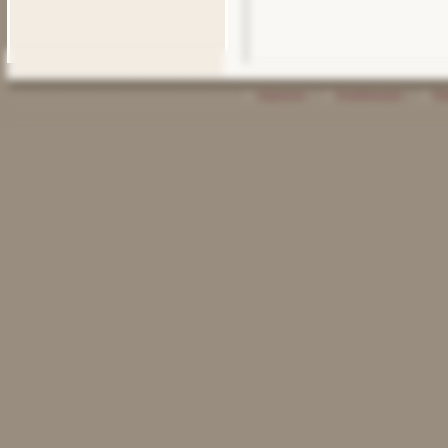
ⓘ
Impressum
ⓘ
Erstinformation
ⓘ
Da