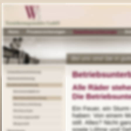
Home
Privatversicherungen
Gewerbeversicherungen
Sc
Bei uns sind Sie in gu
Betriebsunter
Gewerbeversicherung
Sachversicherung
Kostenversicherung
Alle Räder stehen
Betriebshaftpflicht
Die Betriebsunt
Betriebsunterbrechung
Betriebsschließung
Ein Feuer, ein Sturm oder Vandalismus können verheerende Folgen
Rechtsschutz
haben: Von einem Mo
Forderungsausfall
still. Alles? Nicht 
Bürgschaft
sowie Löhne und Geh