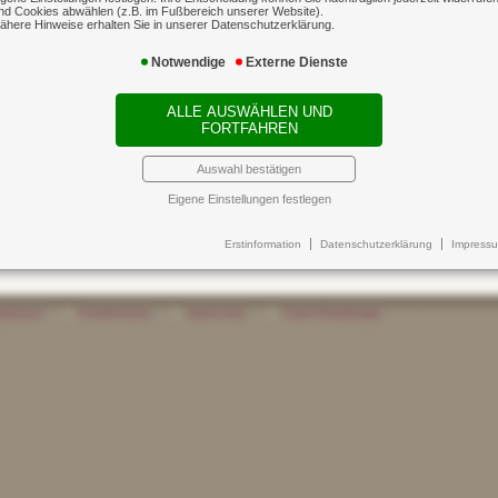
nd Cookies abwählen (z.B. im Fußbereich unserer Website).
 Avalkreditlinien der Banken üblich ist.
ähere Hinweise erhalten Sie in unserer Datenschutzerklärung.
Notwendige
Externe Dienste
ALLE AUSWÄHLEN UND
FORTFAHREN
Auswahl bestätigen
Eigene Einstellungen festlegen
Erstinformation
Datenschutzerklärung
Impress
mpressum
ⓘ
Erstinformation
ⓘ
Datenschutz
ⓘ
Cookie-Einstellungen