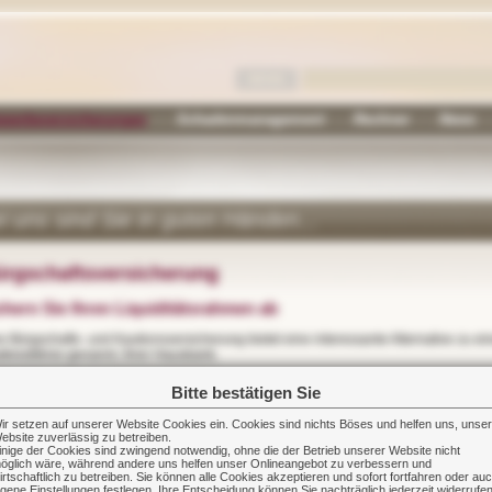
werbeversicherungen
Schadenmanagement
Rechner
News
i uns sind Sie in guten Händen...
rgschaftsversicherung
chern Sie Ihren Liquiditätsrahmen ab
lkreditlinie genannt, Ihrer Hausbank.
Bitte bestätigen Sie
anzierungsspielraum.
 helfen uns, unsere
ebsite zuverlässig zu betreiben.
tragserfüllungsbürgschaften stellen müssen.
inige der Cookies sind zwingend notwendig, ohne die der Betrieb unserer Website nicht
öglich wäre, während andere uns helfen unser Onlineangebot zu verbessern und
pp: Viele Unternehmen arbeiten mit Vorauszahlungsbürgschaften, um ihre Liquidität
irtschaftlich zu betreiben. Sie können alle Cookies akzeptieren und sofort fortfahren oder au
igene Einstellungen festlegen. Ihre Entscheidung können Sie nachträglich jederzeit widerrufe