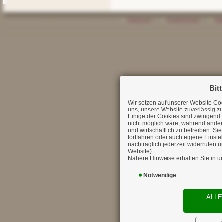
ⓘ
Impressum
ⓘ
Erstinformation
ⓘ
Da
Bit
Wir setzen auf unserer Website Cookies ein. Cookies sind nichts Böses und helfen
uns, unsere Website zuverlässig zu
Einige der Cookies sind zwingend 
nicht möglich wäre, während ande
und wirtschaftlich zu betreiben. Si
fortfahren oder auch eigene Einste
nachträglich jederzeit widerrufen
Website).
Nähere Hinweise erhalten Sie in u
Notwendige
ALL